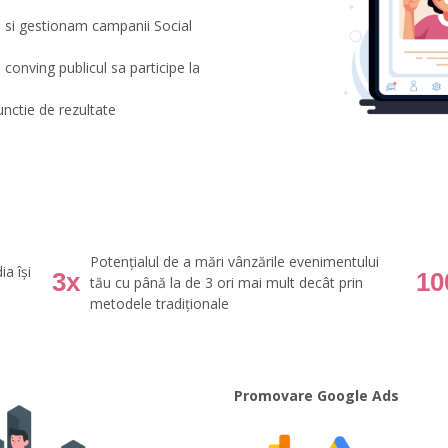
e si gestionam campanii Social
onving publicul sa participe la
unctie de rezultate
Potențialul de a mări vânzările evenimentului
ia își
3x
1
tău cu până la de 3 ori mai mult decât prin
e
metodele tradiționale
Promovare Google Ads