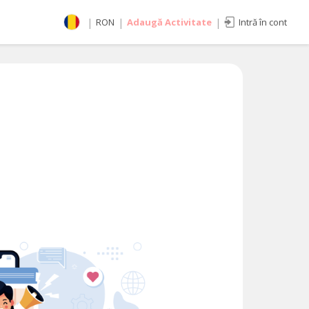
|
RON
|
Adaugă Activitate
|
Intră în cont
Selectează moneda
RON
EUR
imente
USD