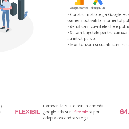
• Construim strategia Google Ads
oamenii potriviti la momentul potr
• dentificam cuvintele cheie potr
• Setam bugetele pentru campaniil
au intrat pe site
• Monitorizam si cuantificam rez
și
Campaniile rulate prin intermediul
64
FLEXIBIL
a
google ads sunt
flexibile
si poti
adapta oricand strategia.