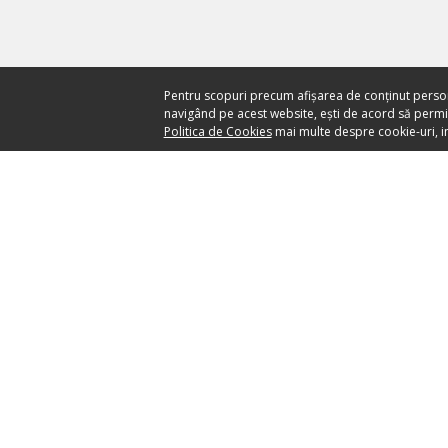
Pentru scopuri precum afișarea de conținut perso
navigând pe acest website, ești de acord să permiți
Politica de Cookies
mai multe despre cookie-uri, in
Ai nevoie de ajutor?
CENTRU DE AJUTOR
your ticket to the world