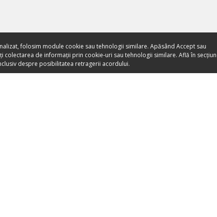
nalizat, folosim module cookie sau tehnologii similare. Apăsând Accept sau
 colectarea de informații prin cookie-uri sau tehnologii similare. Află în secțiu
clusiv despre posibilitatea retragerii acordului.
Toate evenimentele sunt
vândute direct de către
organizatori.
ORGANIZEAZĂ-ȚI ACTIVITATEA
DESPRE NO
Listează-ți activitatea
Despre noi
Devino Partener Booktes.com
Apariții Media
Vinde bilete cu Booktes.com
Blog