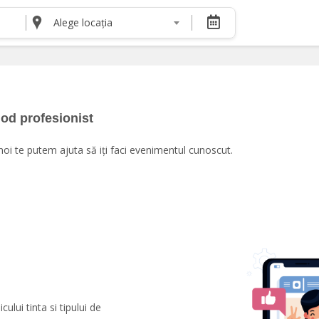
Alege locația
DESPRE NOI
Despre noi
Termeni și condiții pentru cumpărătorii de bilete
Termeni și condiții pentru organizatorii de even
Politica de Confidențialitate
mod profesionist
Politica cookie și publicitate
oi te putem ajuta să iți faci evenimentul cunoscut.
lui tinta si tipului de