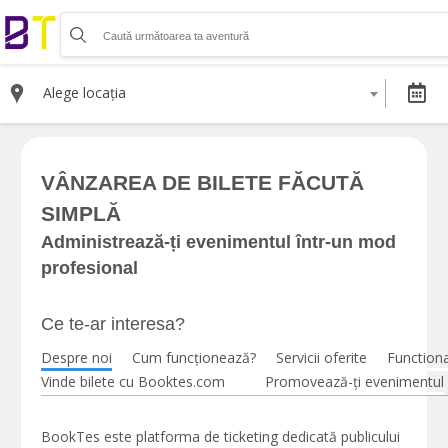
Organizează-ți activitatea
Listează-ți activitatea
Alege locația
Vinde bilete cu Booktes.com
Aplicația de control access
VÂNZAREA DE BILETE FĂCUTĂ
DESPRE NOI
SIMPLĂ
Despre noi
Termeni și condiții pentru cumpărătorii de bilete
Administrează-ți evenimentul într-un mod
Termeni și condiții pentru organizatorii de evenimente
profesional
Politica de Confidențialitate
Politica cookie și publicitate
Ce te-ar interesa?
Despre noi
Cum funcționează?
Servicii oferite
Functional
Selectează moneda
Vinde bilete cu Booktes.com
Promovează-ți evenimentul
RON
EUR
BookTes este platforma de ticketing dedicată publicului
USD