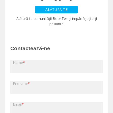
ALĂTURĂ-TE
Alătură-te comunității BookTes și împărtășește-ți
pasiunile
Contactează-ne
Nume
*
Prenume
*
Email
*