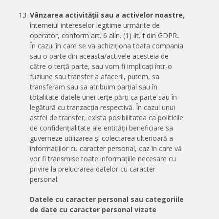
Vânzarea activității sau a activelor noastre,
în
temeiul intereselor legitime urmărite de
operator, conform art. 6 alin. (1) lit. f din GDPR
.
În cazul în care se va achiziționa toata compania
sau o parte din aceasta/activele acesteia de
către o terță parte, sau vom fi implicați într-o
fuziune sau transfer a afacerii, putem, sa
transferam sau sa atribuim parțial sau în
totalitate datele unei terțe părți ca parte sau în
legătură cu tranzacția respectivă. În cazul unui
astfel de transfer, exista posibilitatea ca politicile
de confidențialitate ale entității beneficiare sa
guverneze utilizarea și colectarea ulterioară a
informațiilor cu caracter personal, caz în care vă
vor fi transmise toate informațiile necesare cu
privire la prelucrarea datelor cu caracter
personal.
Datele cu caracter personal sau categoriile
de date cu caracter personal vizate