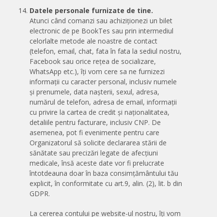
Datele personale furnizate de tine.
Atunci când comanzi sau achiziționezi un bilet
electronic de pe BookTes sau prin intermediul
celorlalte metode ale noastre de contact
(telefon, email, chat, fata în fata la sediul nostru,
Facebook sau orice rețea de socializare,
WhatsApp etc.), îți vom cere sa ne furnizezi
informații cu caracter personal, inclusiv numele
și prenumele, data nașterii, sexul, adresa,
numărul de telefon, adresa de email, informații
cu privire la cartea de credit și naționalitatea,
detaliile pentru facturare, inclusiv CNP. De
asemenea, pot fi evenimente pentru care
Organizatorul să solicite declararea stării de
sănătate sau precizări legate de afecțiuni
medicale, însă aceste date vor fi prelucrate
întotdeauna doar în baza consimțământului tău
explicit, în conformitate cu art.9, alin. (2), lit. b din
GDPR.
La cererea contului pe website-ul nostru, îți vom