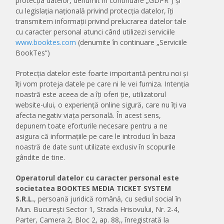
protecția datelor, denumit în continuare „GDPR”) și
cu legislația națională privind protecția datelor, îți
transmitem informații privind prelucrarea datelor tale
cu caracter personal atunci când utilizezi serviciile
www.booktes.com
(denumite în continuare „Serviciile
BookTes”)
Protecția datelor este foarte importantă pentru noi și
îți vom proteja datele pe care ni le vei furniza. Intenția
noastră este aceea de a îți oferi ție, utilizatorul
website-ului, o experiență online sigură, care nu îți va
afecta negativ viața personală. În acest sens,
depunem toate eforturile necesare pentru a ne
asigura că informațiile pe care le introduci în baza
noastră de date sunt utilizate exclusiv în scopurile
gândite de tine.
Operatorul datelor cu caracter personal este
societatea BOOKTES MEDIA TICKET SYSTEM
S.R.L.
, persoană juridică română, cu sediul social în
Mun. București Sector 1, Strada Hrisovului, Nr. 2-4,
Parter, Camera 2, Bloc 2, ap. 88,, înregistrată la