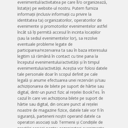
evenimentul/activitatea pe care îl/o organizează,
listat(e) pe website-ul nostru. Putem furniza
informații (inclusiv informații cu privire la
identitatea ta) organizatorilor, operatorilor de
evenimente și promotorilor evenimentelor astfel
încât să îți permită accesul în incinta locațiilor
(sau la sediul evenimentelor lor), sa rezolve
eventuale probleme legate de
participarea/rezervarea ta sau în baza interesului
legitim să rămână în contact cu tine pana la
începutul evenimentului/activității și în timpul
evenimentului/activității. Aceștia vor folosi datele
tale personale doar în scopul definit pe cale
legală și anume efectuarea unei rezervări și/sau
achiziționarea de bilete pe suport de hârtie sau
digital, dintr-un punct fizic al rețelei BookTes. În
cazul în care vei achiziționa bilete pe suport de
hârtie sau digital, din oricare punct al rețelei
noastre de magazine fizice, datele tale vor fi în
siguranță, partenerii noștri operand datele ca
operatori asociați sub Termenii și Condițiile de