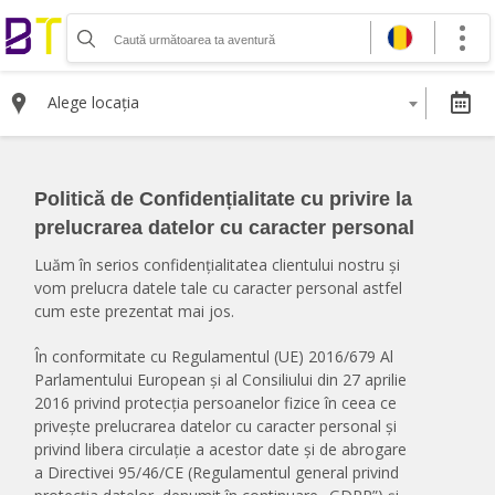
Organizează-ți activitatea
Listează-ți activitatea
Alege locația
Vinde bilete cu Booktes.com
Aplicația de control access
Politică de Confidențialitate cu privire la
DESPRE NOI
prelucrarea datelor cu caracter personal
Despre noi
Luăm în serios confidențialitatea clientului nostru și
Termeni și condiții pentru cumpărătorii de bilete
vom prelucra datele tale cu caracter personal astfel
Termeni și condiții pentru organizatorii de evenimente
cum este prezentat mai jos.
Politica de Confidențialitate
Politica cookie și publicitate
În conformitate cu Regulamentul (UE) 2016/679 Al
Parlamentului European și al Consiliului din 27 aprilie
2016 privind protecția persoanelor fizice în ceea ce
Selectează moneda
privește prelucrarea datelor cu caracter personal și
RON
privind libera circulație a acestor date și de abrogare
EUR
a Directivei 95/46/CE (Regulamentul general privind
USD