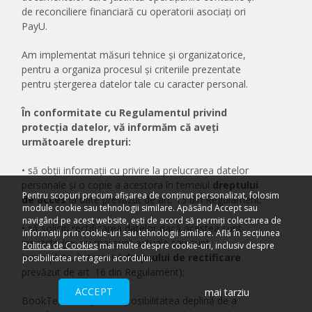
de reconciliere financiară cu operatorii asociați ori
PayU.
Am implementat măsuri tehnice și organizatorice,
pentru a organiza procesul și criteriile prezentate
pentru ștergerea datelor tale cu caracter personal.
În conformitate cu Regulamentul privind
protecția datelor, vă informăm că aveți
următoarele drepturi:
• să obții informații cu privire la prelucrarea datelor
personale și o copie a acestora în temeiul
dreptului
Pentru scopuri precum afișarea de conținut personalizat, folosim
de acces
la date prevăzut de art. 15 din Regulament;
module cookie sau tehnologii similare. Apăsând Accept sau
navigând pe acest website, ești de acord să permiți colectarea de
• să soliciți rectificarea datelor dacă acestea sunt
informații prin cookie-uri sau tehnologii similare. Află în secțiunea
inexacte (ex. nu mai sunt actuale sau sunt
Politica de Cookies
mai multe despre cookie-uri, inclusiv despre
incomplete, în temeiul
dreptului de rectificare
posibilitatea retragerii acordului.
prevăzut de art. 16 din Regulament);
ACCEPT
mai tarziu
BookTes.com îți oferă posibilitatea deplină de a