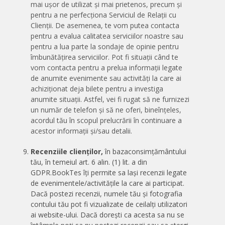
mai ușor de utilizat și mai prietenos, precum și
pentru a ne perfecționa Serviciul de Relații cu
Clienții. De asemenea, te vom putea contacta
pentru a evalua calitatea serviciilor noastre sau
pentru a lua parte la sondaje de opinie pentru
îmbunătățirea serviciilor. Pot fi situații când te
vom contacta pentru a prelua informații legate
de anumite evenimente sau activități la care ai
achiziționat deja bilete pentru a investiga
anumite situații. Astfel, vei fi rugat să ne furnizezi
un număr de telefon și să ne oferi, bineînțeles,
acordul tău în scopul prelucrării în continuare a
acestor informații și/sau detalii.
Recenziile clienților,
în baza
consimțământului
tău, în temeiul art. 6 alin. (1) lit. a din
GDPR.
BookTes îți permite sa lași recenzii legate
de evenimentele/activitățile la care ai participat.
Dacă postezi recenzii, numele tău și fotografia
contului tău pot fi vizualizate de ceilalți utilizatori
ai website-ului. Dacă dorești ca acesta sa nu se