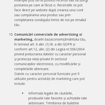
întâmple poți sa nu postezi recenzii sau sa ștergi
postarea pe care ai făcut-o. Recenziile se pot
face direct pe website după crearea unui cont
sau cumpărarea unui produs sau prin
completarea sondajului trimis de noi pe emailul
tău.
Comunicări comerciale de advertising si
marketing,
doar
în baza
consimțământului tău,
în temeiul art. 6 alin. (1) lit. a din GDPR și
conform art.12, alin. (2) din Legea nr.506/2004
privind prelucrarea datelor cu caracter personal
și protecția vieții private în sectorul
comunicațiilor electronice, cu modificările și
completările ulterioare.
Datele cu caracter personal furnizate pot fi
utilizate pentru activități de marketing care pot
include:
Informații legate de căutările,
produsele tale favorite și achizițiile tale
anterioare. Trimiterea de buletine