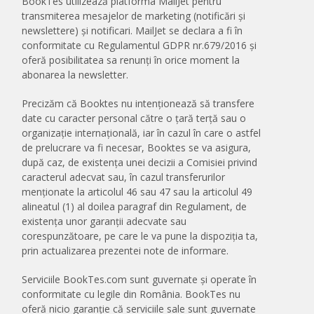
BookTes utilizează platforma MailJet pentru
transmiterea mesajelor de marketing (notificări și
newslettere) și notificari. MailJet se declara a fi în
conformitate cu Regulamentul GDPR nr.679/2016 și
oferă posibilitatea sa renunți în orice moment la
abonarea la newsletter.
Precizăm că Booktes nu intenționează să transfere
date cu caracter personal către o țară terță sau o
organizație internațională, iar în cazul în care o astfel
de prelucrare va fi necesar, Booktes se va asigura,
după caz, de existența unei decizii a Comisiei privind
caracterul adecvat sau, în cazul transferurilor
menționate la articolul 46 sau 47 sau la articolul 49
alineatul (1) al doilea paragraf din Regulament, de
existența unor garanții adecvate sau
corespunzătoare, pe care le va pune la dispoziția ta,
prin actualizarea prezentei note de informare.
Serviciile BookTes.com sunt guvernate și operate în
conformitate cu legile din România. BookTes nu
oferă nicio garanție că serviciile sale sunt guvernate