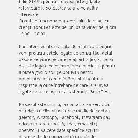
f din GDPR, pentru a dovedi acte și fapte
referitoare la solicitarea ta și a ne apăra
interesele.
Orarul de funcționare a serviciului de relații cu
clienții BookTes este de luni pana vineri de la ora
10:00 – 18:00.
Prin intermediul serviciului de relații cu clienții îți
vom prelucra datele legate de contul tău, detalii
despre serviciile pe care le-ați achiziționat cat și
detaliile legate de evenimentele publicate pentru
a putea găsi o soluție potrivită pentru
provocarea pe care o întâmpini și pentru a
răspunde la orice întrebare pe care le-ai avea
legate de orice aspect al sistemului BookTes.
Procesul este simplu, la contactarea serviciului
de relații cu clienții prin orice mediu de contact
(telefon, WhatsApp, Facebook, Instagram sau
orice alta rețea socială, chat, email etc)
operatorul va cere date specifice acțiunii
descrise de dumneavoastră (număr de