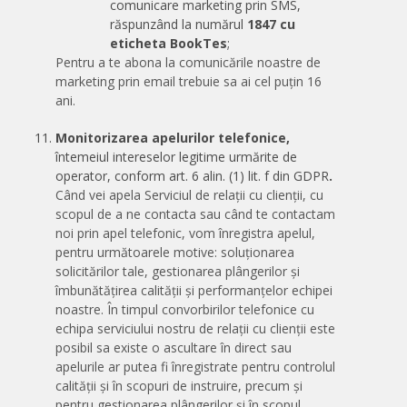
comunicare marketing prin SMS,
răspunzând la numărul
1847 cu
eticheta BookTes
;
Pentru a te abona la comunicările noastre de
marketing prin email trebuie sa ai cel puțin 16
ani.
Monitorizarea apelurilor telefonice,
în
temeiul intereselor legitime urmărite de
operator, conform art. 6 alin. (1) lit. f din GDPR
.
Când vei apela Serviciul de relații cu clienții, cu
scopul de a ne contacta sau când te contactam
noi prin apel telefonic, vom înregistra apelul,
pentru următoarele motive: soluționarea
solicitărilor tale, gestionarea plângerilor și
îmbunătățirea calității și performanțelor echipei
noastre. În timpul convorbirilor telefonice cu
echipa serviciului nostru de relații cu clienții este
posibil sa existe o ascultare în direct sau
apelurile ar putea fi înregistrate pentru controlul
calității și în scopuri de instruire, precum și
pentru gestionarea plângerilor și în scopul