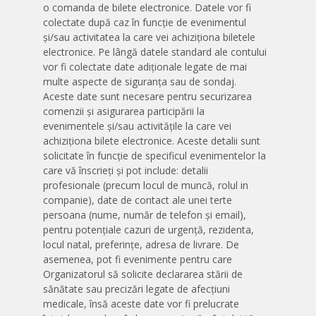
o comanda de bilete electronice. Datele vor fi
colectate după caz în funcție de evenimentul
și/sau activitatea la care vei achiziționa biletele
electronice. Pe lângă datele standard ale contului
vor fi colectate date adiționale legate de mai
multe aspecte de siguranța sau de sondaj.
Aceste date sunt necesare pentru securizarea
comenzii și asigurarea participării la
evenimentele și/sau activitățile la care vei
achiziționa bilete electronice. Aceste detalii sunt
solicitate în funcție de specificul evenimentelor la
care vă înscrieți și pot include: detalii
profesionale (precum locul de muncă, rolul in
companie), date de contact ale unei terte
persoana (nume, număr de telefon și email),
pentru potențiale cazuri de urgență, rezidenta,
locul natal, preferințe, adresa de livrare. De
asemenea, pot fi evenimente pentru care
Organizatorul să solicite declararea stării de
sănătate sau precizări legate de afecțiuni
medicale, însă aceste date vor fi prelucrate