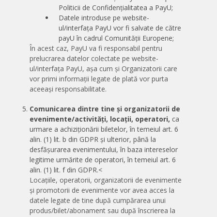
Politicii de Confidențialitatea a PayU;
Datele introduse pe website-
ul/interfața PayU vor fi salvate de către
payU în cadrul Comunității Europene;
În acest caz, PayU va fi responsabil pentru
prelucrarea datelor colectate pe website-
ul/interfața PayU, așa cum și Organizatorii care
vor primi informații legate de plată vor purta
aceeași responsabilitate.
Comunicarea dintre tine și organizatorii de
evenimente/activități, locații, operatori,
ca
urmare a achiziționării biletelor, în temeiul art. 6
alin. (1) lit. b din GDPR și ulterior, până la
desfășurarea evenimentului, în baza intereselor
legitime urmărite de operatori, în temeiul art. 6
alin. (1) lit. f din GDPR.
<
Locațiile, operatorii, organizatorii de evenimente
și promotorii de evenimente vor avea acces la
datele legate de tine după cumpărarea unui
produs/bilet/abonament sau după înscrierea la