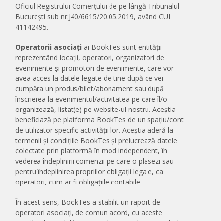
Oficiul Registrului Comerțului de pe lângă Tribunalul
București sub nr.J40/6615/20.05.2019, având CUI
41142495.
Operatorii asociați
ai BookTes sunt entității
reprezentând locații, operatori, organizatori de
evenimente și promotori de evenimente, care vor
avea acces la datele legate de tine după ce vei
cumpăra un produs/bilet/abonament sau după
înscrierea la evenimentul/activitatea pe care îl/o
organizează, listat(e) pe website-ul nostru. Aceștia
beneficiază pe platforma BookTes de un spațiu/cont
de utilizator specific activității lor. Aceștia aderă la
termenii și condițiile BookTes și prelucrează datele
colectate prin platformă în mod independent, în
vederea îndeplinirii comenzii pe care o plasezi sau
pentru îndeplinirea propriilor obligații legale, ca
operatori, cum ar fi obligațiile contabile.
În acest sens, BookTes a stabilit un raport de
operatori asociați, de comun acord, cu aceste