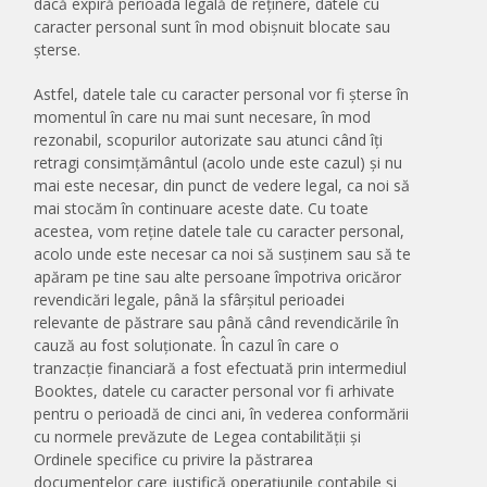
dacă expiră perioada legală de reținere, datele cu
caracter personal sunt în mod obișnuit blocate sau
șterse.
Astfel, datele tale cu caracter personal vor fi șterse în
momentul în care nu mai sunt necesare, în mod
rezonabil, scopurilor autorizate sau atunci când îți
retragi consimțământul (acolo unde este cazul) și nu
mai este necesar, din punct de vedere legal, ca noi să
mai stocăm în continuare aceste date. Cu toate
acestea, vom reține datele tale cu caracter personal,
acolo unde este necesar ca noi să susținem sau să te
apăram pe tine sau alte persoane împotriva oricăror
revendicări legale, până la sfârșitul perioadei
relevante de păstrare sau până când revendicările în
cauză au fost soluționate. În cazul în care o
tranzacție financiară a fost efectuată prin intermediul
Booktes, datele cu caracter personal vor fi arhivate
pentru o perioadă de cinci ani, în vederea conformării
cu normele prevăzute de Legea contabilității și
Ordinele specifice cu privire la păstrarea
documentelor care justifică operațiunile contabile și