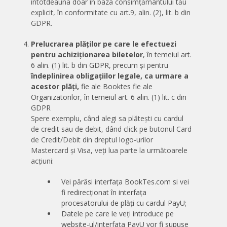
întotdeauna doar în baza consimțământului tău
explicit, în conformitate cu art.9, alin. (2), lit. b din
GDPR.
Prelucrarea plăților pe care le efectuezi
pentru achiziționarea biletelor
, în temeiul art.
6 alin. (1) lit. b din GDPR, precum și pentru
îndeplinirea obligațiilor legale, ca urmare a
acestor plăți,
fie ale Booktes fie ale
Organizatorilor, în temeiul art. 6 alin. (1) lit. c din
GDPR
Spere exemplu, când alegi sa plătești cu cardul
de credit sau de debit, dând click pe butonul Card
de Credit/Debit din dreptul logo-urilor
Mastercard și Visa, veți lua parte la următoarele
acțiuni:
Vei părăsi interfața BookTes.com si vei
fi redirecționat în interfața
procesatorului de plăți cu cardul PayU;
Datele pe care le veți introduce pe
website-ul/interfața PayU vor fi supuse