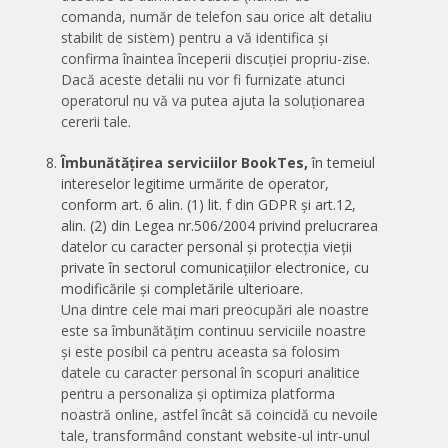
comanda, număr de telefon sau orice alt detaliu
stabilit de sistem) pentru a vă identifica și
confirma înaintea începerii discuției propriu-zise.
Dacă aceste detalii nu vor fi furnizate atunci
operatorul nu vă va putea ajuta la soluționarea
cererii tale.
Îmbunătățirea serviciilor BookTes,
în temeiul
intereselor legitime urmărite de operator,
conform art. 6 alin. (1) lit. f din GDPR și art.12,
alin. (2) din Legea nr.506/2004 privind prelucrarea
datelor cu caracter personal și protecția vieții
private în sectorul comunicațiilor electronice, cu
modificările și completările ulterioare.
Una dintre cele mai mari preocupări ale noastre
este sa îmbunătățim continuu serviciile noastre
și este posibil ca pentru aceasta sa folosim
datele cu caracter personal în scopuri analitice
pentru a personaliza și optimiza platforma
noastră online, astfel încât să coincidă cu nevoile
tale, transformând constant website-ul intr-unul