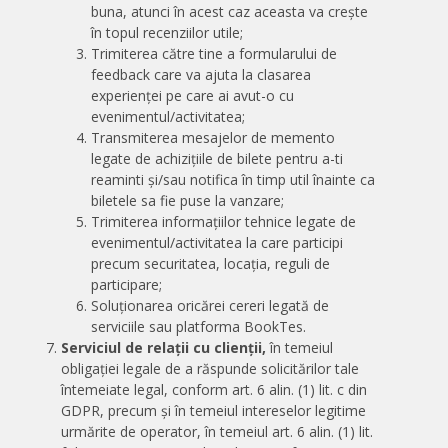
buna, atunci în acest caz aceasta va crește
în topul recenziilor utile;
Trimiterea către tine a formularului de
feedback care va ajuta la clasarea
experienței pe care ai avut-o cu
evenimentul/activitatea;
Transmiterea mesajelor de memento
legate de achizițiile de bilete pentru a-ti
reaminti și/sau notifica în timp util înainte ca
biletele sa fie puse la vanzare;
Trimiterea informațiilor tehnice legate de
evenimentul/activitatea la care participi
precum securitatea, locația, reguli de
participare;
Soluționarea oricărei cereri legată de
serviciile sau platforma BookTes.
Serviciul de relații cu clienții,
în temeiul
obligației legale de a răspunde solicitărilor tale
întemeiate legal, conform art. 6 alin. (1) lit. c din
GDPR, precum și în temeiul intereselor legitime
urmărite de operator, în temeiul art. 6 alin. (1) lit.