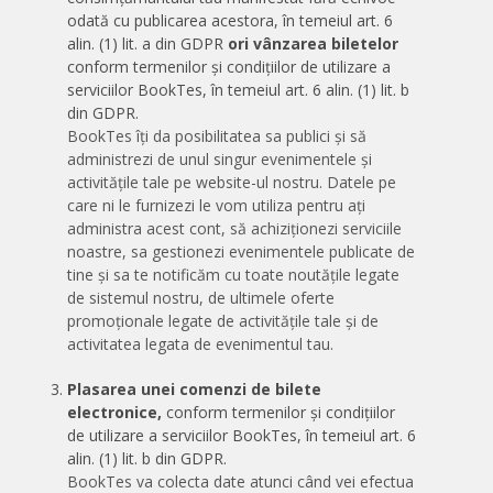
odată cu publicarea acestora, în temeiul art. 6
alin. (1) lit. a din GDPR
ori
vânzarea biletelor
conform termenilor și condițiilor de utilizare a
serviciilor BookTes, în temeiul art. 6 alin. (1) lit. b
din GDPR.
BookTes îți da posibilitatea sa publici și să
administrezi de unul singur evenimentele și
activitățile tale pe website-ul nostru. Datele pe
care ni le furnizezi le vom utiliza pentru ați
administra acest cont, să achiziționezi serviciile
noastre, sa gestionezi evenimentele publicate de
tine și sa te notificăm cu toate noutățile legate
de sistemul nostru, de ultimele oferte
promoționale legate de activitățile tale și de
activitatea legata de evenimentul tau.
Plasarea unei comenzi de bilete
electronice,
conform termenilor și condițiilor
de utilizare a serviciilor BookTes, în temeiul art. 6
alin. (1) lit. b din GDPR.
BookTes va colecta date atunci când vei efectua