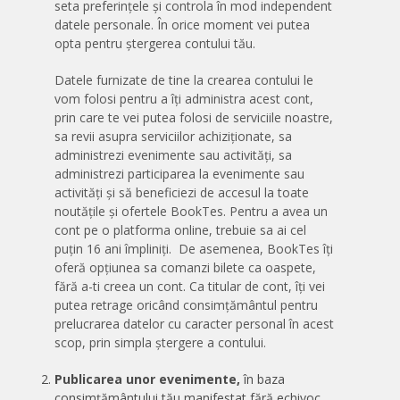
seta preferințele și controla în mod independent
datele personale. În orice moment vei putea
opta pentru ștergerea contului tău.
Datele furnizate de tine la crearea contului le
vom folosi pentru a îți administra acest cont,
prin care te vei putea folosi de serviciile noastre,
sa revii asupra serviciilor achiziționate, sa
administrezi evenimente sau activități, sa
administrezi participarea la evenimente sau
activități și să beneficiezi de accesul la toate
noutățile și ofertele BookTes. Pentru a avea un
cont pe o platforma online, trebuie sa ai cel
puțin 16 ani împliniți.
De asemenea, BookTes îți
oferă opțiunea sa comanzi bilete ca oaspete,
fără a-ti creea un cont. Ca titular de cont, îți vei
putea retrage oricând consimțământul pentru
prelucrarea datelor cu caracter personal în acest
scop, prin simpla ștergere a contului.
Publicarea unor evenimente,
în baza
consimțământului tău manifestat fără echivoc