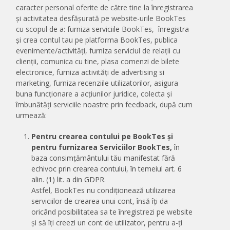
caracter personal oferite de către tine la înregistrarea
și activitatea desfășurată pe website-urile BookTes
cu scopul de a: furniza serviciile BookTes,
înregistra
și crea contul tau pe platforma BookTes, publica
evenimente/activități, furniza serviciul de relații cu
clienții, comunica cu tine, plasa comenzi de bilete
electronice, furniza activități de advertising si
marketing, furniza recenziile utilizatorilor, asigura
buna funcționare a acțiunilor juridice, colecta și
îmbunătăți serviciile noastre prin feedback, după cum
urmează:
Pentru crearea contului pe BookTes și
pentru furnizarea Serviciilor BookTes,
în
baza consimțământului tău manifestat fără
echivoc prin crearea contului, în temeiul art. 6
alin. (1) lit. a din GDPR.
Astfel, BookTes nu condiționează utilizarea
serviciilor de crearea unui cont, însă îți da
oricând posibilitatea sa te înregistrezi pe website
și să îți creezi un cont de utilizator, pentru a-ți