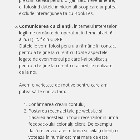
prestări servicii pentru organizatori evenimente,
ei folosind datele în niciun alt scop care ar putea
exclude interacțiunea ta cu BookTes.
Comunicarea cu clienții,
în temeiul intereselor
legitime urmărite de operator, în temeiul art. 6
alin. (1) lit. f din GDPR.
Datele le vom folosi pentru a rămâne în contact
pentru a te ține la curent cu toate aspectele
legate de evenimentul pe care l-ai publicat și
pentru a te ține la curent cu achizițiile realizate
de la noi.
Avem o varietate de motive pentru care am
putea să te contactam:
Confirmarea creării contului;
Postarea recenziei tale pe website și
clasarea acesteia în topul recenziilor în urma
feedback-ului celorlalți client. De exemplu
dacă recenzia ta este buna și ceilalți clienți o
votează în număr cat mai mare ca este