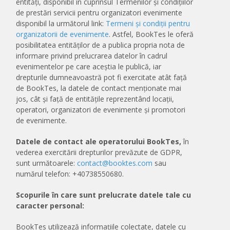
entități, disponibil în cuprinsul Termenilor și condițiilor
de prestări servicii pentru organizatori evenimente
disponibil la următorul link:
Termeni și condiții pentru
organizatorii de evenimente
. Astfel, BookTes le oferă
posibilitatea entităților de a publica propria nota de
informare privind prelucrarea datelor în cadrul
evenimentelor pe care aceștia le publică, iar
drepturile dumneavoastră pot fi exercitate atât față
de BookTes, la datele de contact menționate mai
jos, cât și față de entitățile reprezentând locații,
operatori, organizatori de evenimente și promotori
de evenimente.
Datele de contact ale operatorului BookTes,
în
vederea exercitării drepturilor prevăzute de GDPR,
sunt următoarele:
contact@booktes.com
sau
numărul telefon: +40738550680.
Scopurile în care sunt prelucrate datele tale cu
caracter personal:
BookTes utilizează informațiile colectate, datele cu