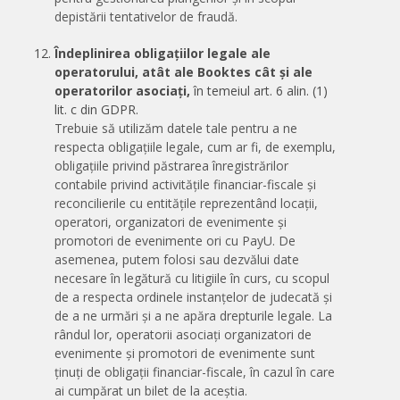
depistării tentativelor de fraudă.
Îndeplinirea obligațiilor legale ale
operatorului, atât ale Booktes cât și ale
operatorilor asociați,
în temeiul art. 6 alin. (1)
lit. c din GDPR.
Trebuie să utilizăm datele tale pentru a ne
respecta obligațiile legale, cum ar fi, de exemplu,
obligațiile privind păstrarea înregistrărilor
contabile privind activitățile financiar-fiscale și
reconcilierile cu entitățile reprezentând locații,
operatori, organizatori de evenimente și
promotori de evenimente ori cu PayU. De
asemenea, putem folosi sau dezvălui date
necesare în legătură cu litigiile în curs, cu scopul
de a respecta ordinele instanțelor de judecată și
de a ne urmări și a ne apăra drepturile legale. La
rândul lor, operatorii asociați organizatori de
evenimente și promotori de evenimente sunt
ținuți de obligații financiar-fiscale, în cazul în care
ai cumpărat un bilet de la aceștia.